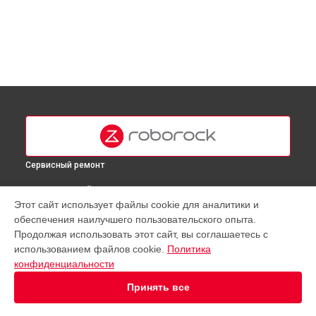
Сервисный ремонт
ВЫБЕРИ СВОЙ ГОРОД
Этот сайт использует файлы cookie для аналитики и
Замена комплекта щеток робота-пылесоса E5 Roborock в
обеспечения наилучшего пользовательского опыта.
Москве
Продолжая использовать этот сайт, вы соглашаетесь с
Замена комплекта щеток робота-пылесоса E5 Roborock в
использованием файлов cookie.
Политика
Краснодаре
конфиденциальности
Замена комплекта щеток робота-пылесоса E5 Roborock в
Ростове-на-Дону
Принять все
Замена комплекта щеток робота-пылесоса E5 Roborock в
Нижнем Новгороде