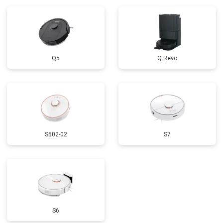
Q5
Q Revo
S502-02
S7
S6