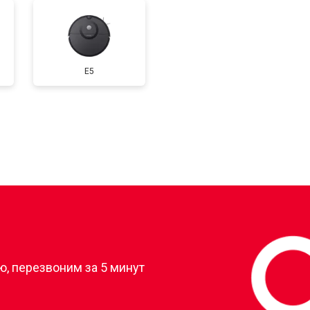
E5
?
, перезвоним за 5 минут