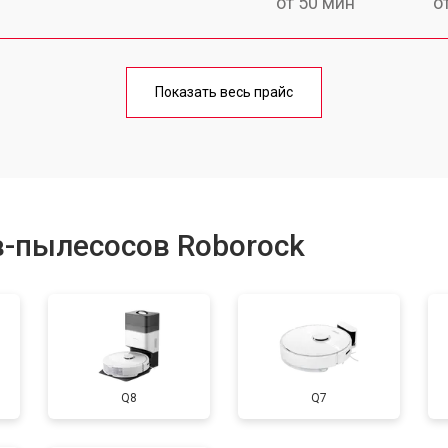
от 50 мин
о
от 60 мин
о
Показать весь прайс
от 50 мин
о
от 80 мин
о
в-пылесосов Roborock
Q8
Q7