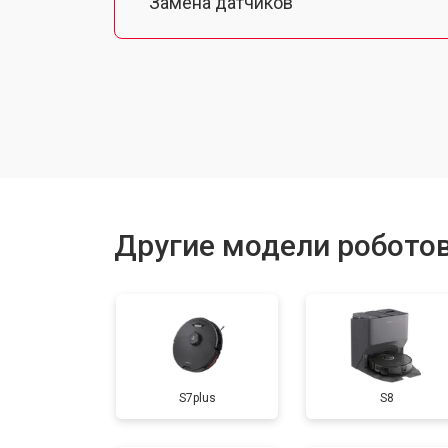
Замена датчиков
Калибровка
Восстановление колеса
Замена комплекта щеток
Другие модели робото
S7plus
S8