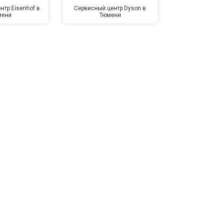
нтр Eisenhof в
Сервисный центр Dyson в
Сервисный це
мени
Тюмени