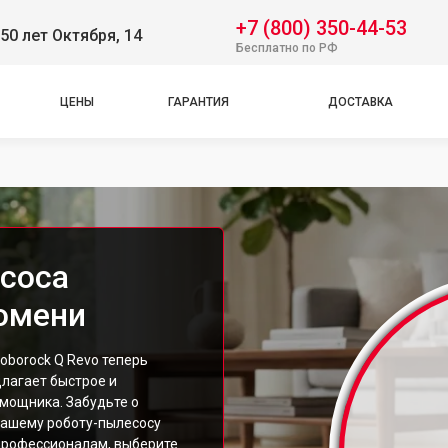
+7 (800) 350-44-53
50 лет Октября, 14
Бесплатно по РФ
ЦЕНЫ
ГАРАНТИЯ
ДОСТАВКА
соса
Тюмени
borock Q Revo теперь
лагает быстрое и
мощника. Забудьте о
 вашему роботу-пылесосу
профессионалам, выберите