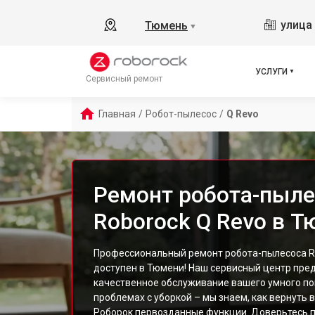
улица 
Тюмень
▼
УСЛУГИ
Сервисный ремонт
Главная
/
Робот-пылесос
/
Q Revo
Ремонт робота-пыле
Roborock Q Revo в 
Профессиональный ремонт робота-пылесоса Ro
доступен в Тюмени! Наш сервисный центр пред
качественное обслуживание вашего умного по
проблемах с уборкой – мы знаем, как вернуть
Роборок первозданные функции. Доверьтесь 