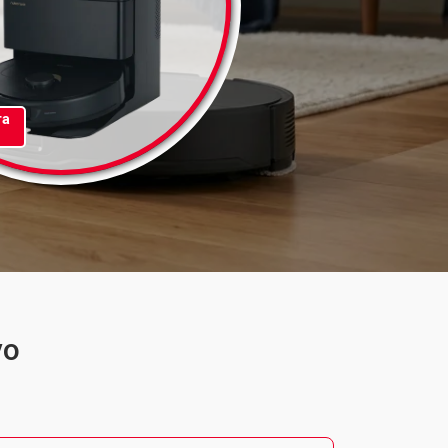
та
vo