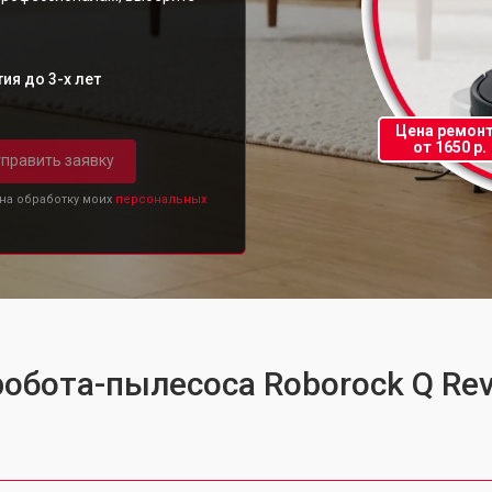
ия до 3-х лет
Цена ремон
от 1650 р.
править заявку
 на обработку моих
персональных
робота-пылесоса Roborock Q Re