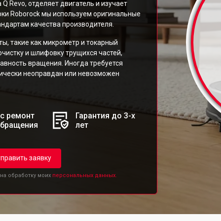
 Q Revo, отделяет двигатель и изучает
рки Roborock мы используем оригинальные
андартам качества производителя.
, такие как микрометр и токарный
чистку и шлифовку трущихся частей,
авность вращения. Иногда требуется
мически неоправдан или невозможен
с ремонт
Гарантия до 3-х
обращения
лет
править заявку
 на обработку моих
персональных данных.