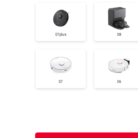
S7plus
S8
S7
S6