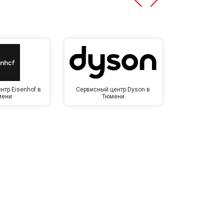
нтр Eisenhof в
Сервисный центр Dyson в
Сервисный це
мени
Тюмени