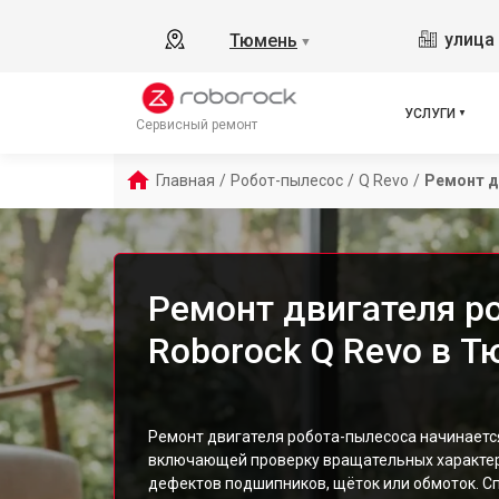
улица 
Тюмень
▼
УСЛУГИ
Сервисный ремонт
Главная
/
Робот-пылесос
/
Q Revo
/
Ремонт д
Ремонт двигателя р
Roborock Q Revo в 
Ремонт двигателя робота-пылесоса начинаетс
включающей проверку вращательных характер
дефектов подшипников, щёток или обмоток. С