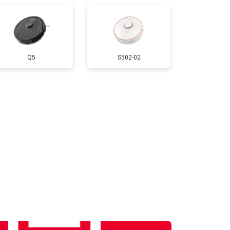
Q5
S502-02