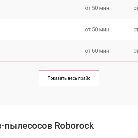
от 50 мин
о
от 50 мин
о
от 60 мин
о
от 50 мин
о
Показать весь прайс
от 80 мин
о
в-пылесосов Roborock