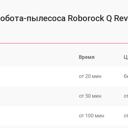
робота-пылесоса Roborock Q Re
Время
Ц
от 20 мин
б
от 50 мин
о
от 100 мин
о