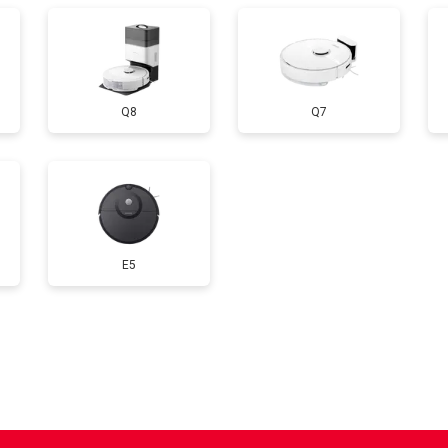
Q8
Q7
E5