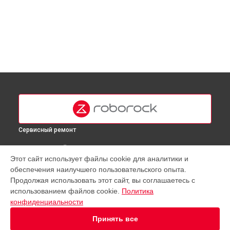
Сервисный ремонт
ВЫБЕРИ СВОЙ ГОРОД
Этот сайт использует файлы cookie для аналитики и
Восстановление колеса робота-пылесоса Q Revo
обеспечения наилучшего пользовательского опыта.
Roborock в
Москве
Продолжая использовать этот сайт, вы соглашаетесь с
Восстановление колеса робота-пылесоса Q Revo
использованием файлов cookie.
Политика
Roborock в
Краснодаре
конфиденциальности
Восстановление колеса робота-пылесоса Q Revo
Roborock в
Ростове-на-Дону
Принять все
Восстановление колеса робота-пылесоса Q Revo