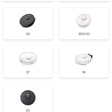
Q5
S502-02
S7
S6
E5