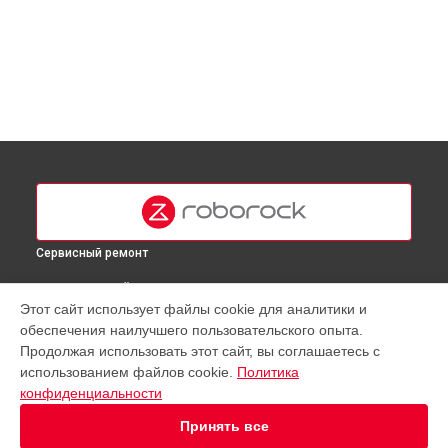
Сервисный ремонт
ВЫБЕРИ СВОЙ ГОРОД
Этот сайт использует файлы cookie для аналитики и
Замена аккумулятора робота-пылесоса Q5 Roborock в
обеспечения наилучшего пользовательского опыта.
Москве
Продолжая использовать этот сайт, вы соглашаетесь с
Замена аккумулятора робота-пылесоса Q5 Roborock в
использованием файлов cookie.
Политика
Краснодаре
конфиденциальности
Замена аккумулятора робота-пылесоса Q5 Roborock в
Ростове-на-Дону
Принять все
Замена аккумулятора робота-пылесоса Q5 Roborock в