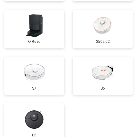
Q Revo
S502-02
S7
S6
E5