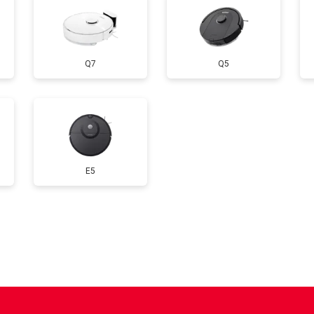
Q7
Q5
E5