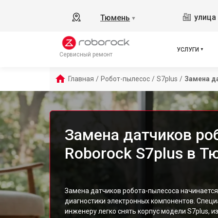
улица 
Тюмень
▼
УСЛУГИ
Сервисный ремонт
Главная
/
Робот-пылесос
/
S7plus
/
Замена д
Замена датчиков ро
Roborock S7plus в 
Замена датчиков робота-пылесоса начинается 
диагностики электронных компонентов. Спец
инженеру легко снять корпус модели S7plus, 