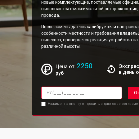
новые комплектующие, поставляемые официа
выполняются с максимальной осторожностью, 
провода.
После замены датчик калибруется и настраива
особенности местности и требования владель
пылесоса, проверяется реакция устройства на 
различной высоты.
2250
Экспрес
Цена от
в день 
руб
От
Нажимая на кнопку отправить я даю свое согласие