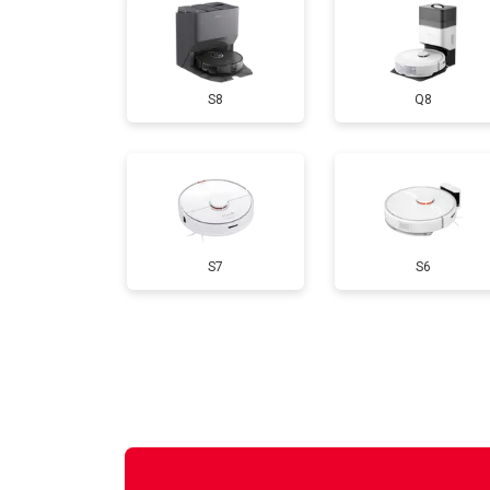
S8
Q8
S7
S6