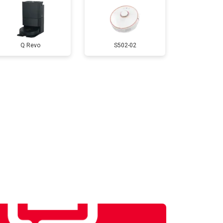
Q Revo
S502-02