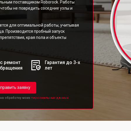
льным поставщиком Roborock. Работы
чтобы не повредить соседние узлы и
ется для оптимальной работы, учитывая
ца. Производится пробный запуск
препятствия, края пола и объекты
с ремонт
Гарантия до 3-х
обращения
лет
править заявку
 на обработку моих
персональных данных.