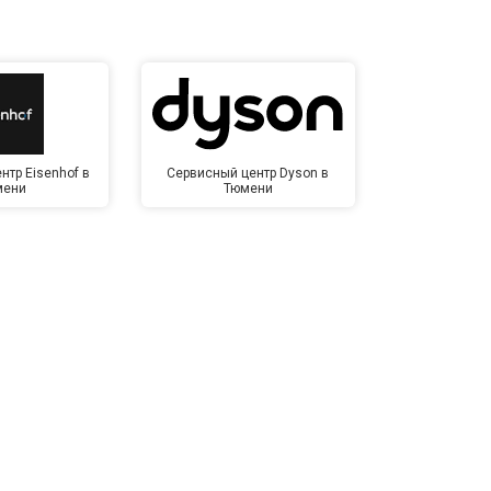
нтр Eisenhof в
Сервисный центр Dyson в
Сервисный це
мени
Тюмени