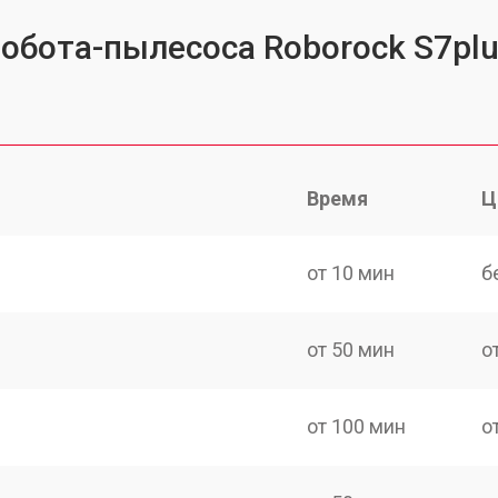
робота-пылесоса Roborock S7pl
Время
Ц
от 10 мин
б
от 50 мин
о
от 100 мин
о